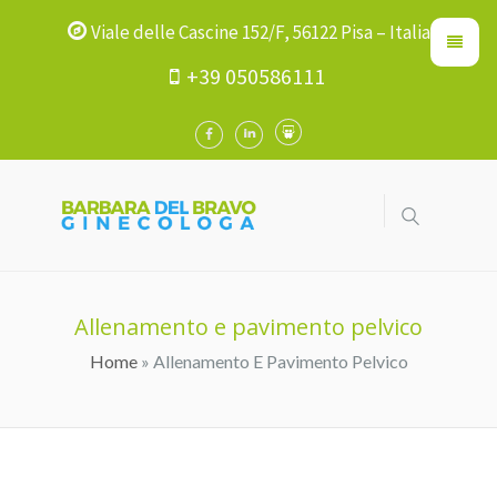
Viale delle Cascine 152/F, 56122 Pisa – Italia
+39 050586111
Allenamento e pavimento pelvico
Home
» Allenamento E Pavimento Pelvico
Tu Sei Qui