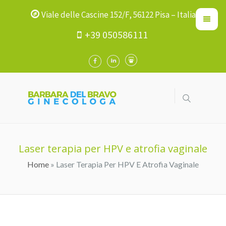
Viale delle Cascine 152/F, 56122 Pisa – Italia
+39 050586111
Laser terapia per HPV e atrofia vaginale
Home
» Laser Terapia Per HPV E Atrofia Vaginale
Tu Sei Qui