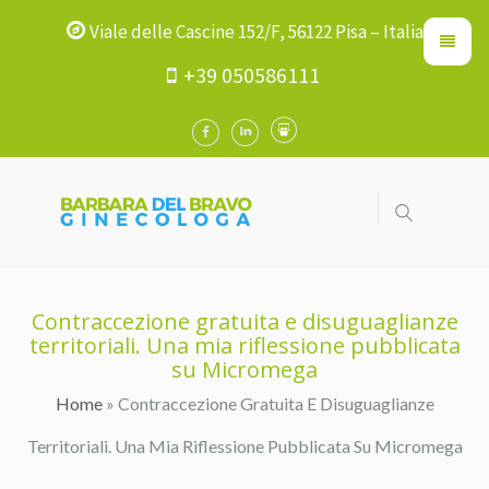
Viale delle Cascine 152/F, 56122 Pisa – Italia
+39 050586111
Contraccezione gratuita e disuguaglianze
territoriali. Una mia riflessione pubblicata
su Micromega
Home
» Contraccezione Gratuita E Disuguaglianze
Tu Sei Qui
Territoriali. Una Mia Riflessione Pubblicata Su Micromega