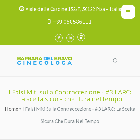
Viale delle Cascine 152/F, 56122 Pisa – Italia
+39 050586111
I Falsi Miti sulla Contraccezione - #3 LARC:
La scelta sicura che dura nel tempo
Home
» I Falsi Miti Sulla Contraccezione - #3 LARC: La Scelta
Tu Sei Qui
Sicura Che Dura Nel Tempo