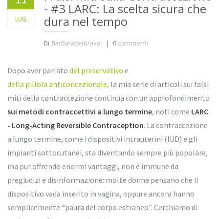
- #3 LARC: La scelta sicura che
dura nel tempo
2024
LUG
Di
Barbaradelbravo
|
0
commenti
Dopo aver parlato
del preservativo
e
della pillola anticoncezionale,
la mia serie di articoli sui falsi
miti della contraccezione continua con un approfondimento
sui metodi contraccettivi a lungo termine
, noti come
LARC
- Long-Acting Reversible Contraception
. La contraccezione
a lungo termine, come i dispositivi intrauterini (IUD) e gli
impianti sottocutanei, sta diventando sempre più popolare,
ma pur offrendo enormi vantaggi, non è immune da
pregiudizi e disinformazione: molte donne pensano che il
dispositivo vada inserito in vagina, oppure ancora hanno
semplicemente “paura del corpo estraneo”. Cerchiamo di