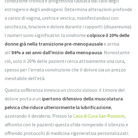
condizione cronica e progressiva causata dal calo degli
estrogeni e degli androgeni. Determina alterazioni profonde
a carico di vagina, uretra e vescica, manifestandosi con
secchezza, bruciore e dolore durante i rapporti (dispareunia).
I numeri sono significativi: la sindrome
colpisce il 20% delle
donne già nella transizione pre-menopausale
e arriva
all'
84% a sei anni dall'inizio della menopausa
. Nonostante
ciò, solo il 20% delle pazienti cerca attivamente una cura,
spesso per l'errata convinzione che il dolore sia un prezzo
inevitabile dell'età.
Questa sofferenza innesca un circolo vizioso: il timore del
dolore porta a un
ipertono difensivo della muscolatura
pelvica che riduce ulteriormente la lubrificazione
,
azzerando il desiderio. Presso la
Casa di Cura San Rossore
,
affronto con le pazienti questa sfida rompendo il silenzio e
offrendo protocolli di medicina rigenerativa personalizzati.