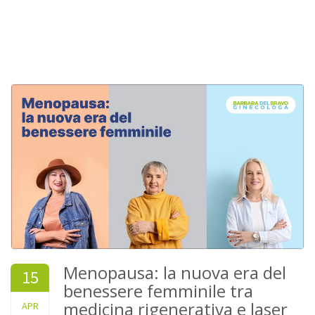
Menopausa: la nuova era del
15
benessere femminile tra
medicina rigenerativa e laser
2026
APR