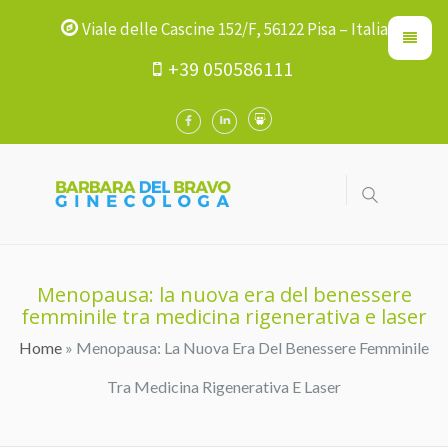
Viale delle Cascine 152/F, 56122 Pisa – Italia
+39 050586111
Menopausa: la nuova era del benessere
femminile tra medicina rigenerativa e laser
Home
» Menopausa: La Nuova Era Del Benessere Femminile
Tu Sei Qui
Tra Medicina Rigenerativa E Laser