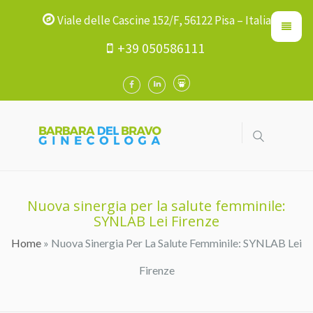
Viale delle Cascine 152/F, 56122 Pisa – Italia
+39 050586111
Nuova sinergia per la salute femminile:
SYNLAB Lei Firenze
Home
» Nuova Sinergia Per La Salute Femminile: SYNLAB Lei
Tu Sei Qui
Firenze