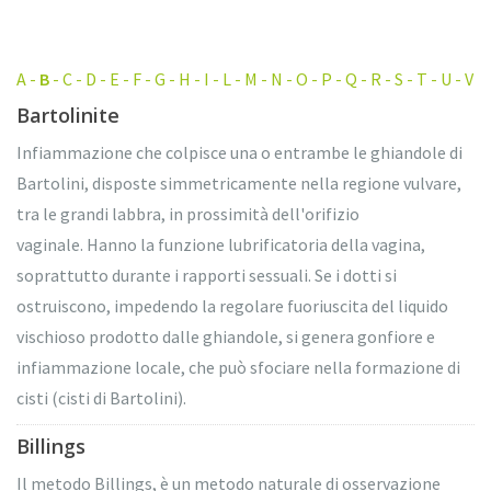
A
-
B
-
C
-
D
-
E
-
F
-
G
-
H
-
I
-
L
-
M
-
N
-
O
-
P
-
Q
-
R
-
S
-
T
-
U
-
V
Bartolinite
Infiammazione che colpisce una o entrambe le ghiandole di
Bartolini, disposte simmetricamente nella regione vulvare,
tra le grandi labbra, in prossimità dell'orifizio
vaginale. Hanno la funzione lubrificatoria della vagina,
soprattutto durante i rapporti sessuali. Se i dotti si
ostruiscono, impedendo la regolare fuoriuscita del liquido
vischioso prodotto dalle ghiandole, si genera gonfiore e
infiammazione locale, che può sfociare nella formazione di
cisti (cisti di Bartolini).
Billings
Il metodo Billings, è un metodo naturale di osservazione